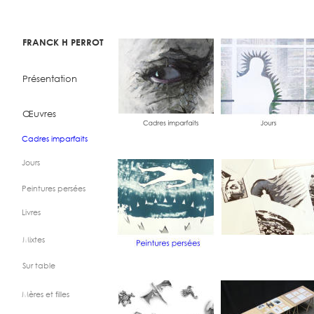
FRANCK H PERROT
Présentation 
Œuvres
Cadres imparfaits
Jours
Peintures persées
Livres
Mixtes
Sur table
Mères et filles